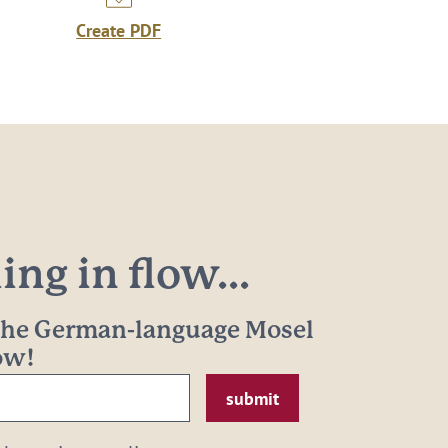
Create PDF
ng in flow...
 the German-language Mosel
now!