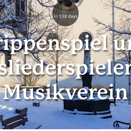
In 138 days
rippenspiel u
liederspiele
Musikverein