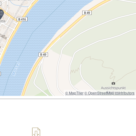
© MapTiler
© OpenStreetMap contributors