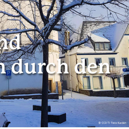
nd
n durch den
© CC0 TI Treis-Karden