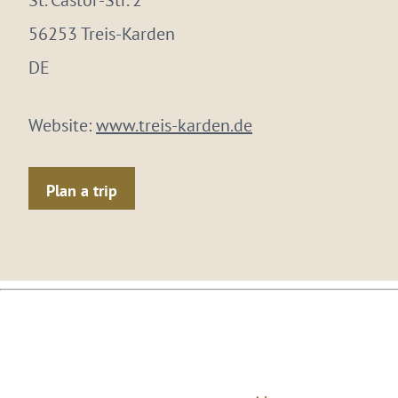
St. Castor-Str. 2
56253 Treis-Karden
DE
Website:
www.treis-karden.de
Plan a trip